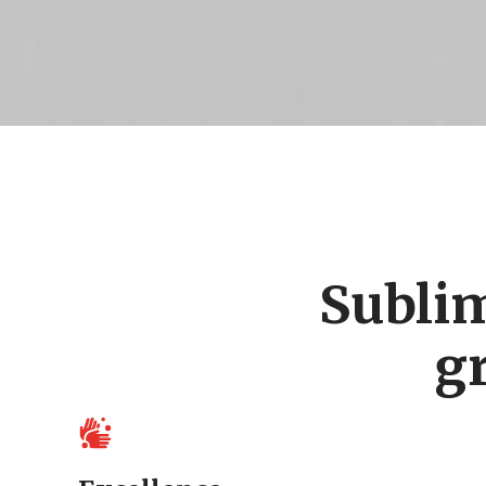
Sublim
gr