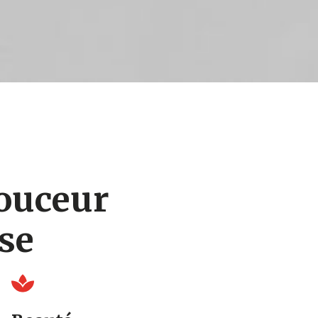
douceur
ise